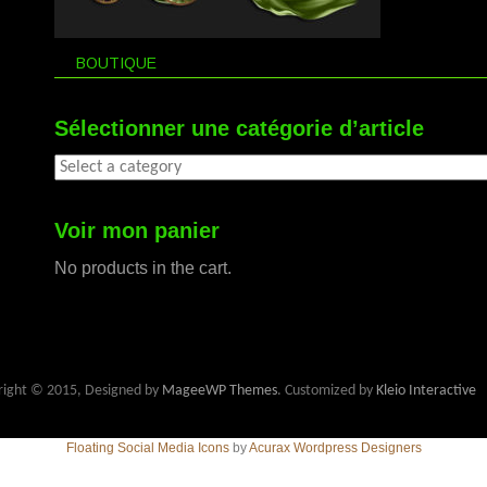
BOUTIQUE
Sélectionner une catégorie d’article
Voir mon panier
No products in the cart.
right © 2015, Designed by
MageeWP Themes
. Customized by
Kleio Interactive
Floating Social Media Icons
by
Acurax Wordpress Designers