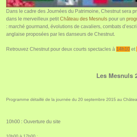
Dans le cadre des Journées du Patrimoine, Chestnut sera 
dans le m
erveilleux petit
Château
des Mesnuls
pour un
pro
:
marché gourmand, évolutions de cavaliers, combats d’escr
anglaise proposées par les danseurs de Chestnut.
Retrouvez Chestnut pour deux courts spectacles à
14h10
et
Les Mesnuls 
Programme détaillé de la journée du 20 septembre 2015 au Châtea
10h00
: Ouverture du site
10h00 à 17h00
: