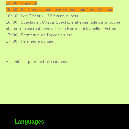
15h30 : Chestnut
15h50 : Bal Renaissance ouvert à tous animé par Chestnut
16h10
: Les Oiseaux – Valentine Aupetit
16h30
: Spectacle : Cheval Spectacle et ensemble de la troupe
«La belle histoire du chevalier de Berre et d’Isabelle d’Estre»
17h00
: Fermeture de l’accès au site
17h30
: Fermeture du site
A bientôt … pour de belles danses !
Languages