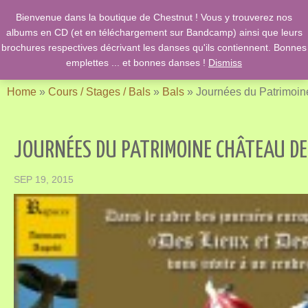
Bienvenue dans la boutique de Chestnut ! Vous y trouverez nos
English Country Dancing & Danses anciennes de l'époque des
albums en CD (et en téléchargement sur Bandcamp) ainsi que leurs
Stuarts …. et des romans de Jane Austen !
brochures respectives décrivant les danses qu'ils contiennent. Bonnes
emplettes ... et bonnes danses !
Dismiss
Home
»
Cours / Stages / Bals
»
Bals
»
Journées du Patrimoi
JOURNÉES DU PATRIMOINE CHÂTEAU D
SEP 19, 2015