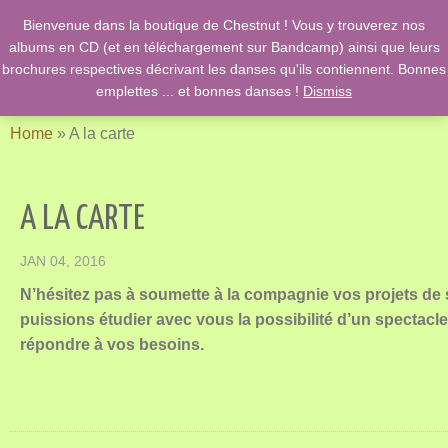
Bienvenue dans la boutique de Chestnut ! Vous y trouverez nos
English Country Dancing & Danses anciennes de l'époque des
albums en CD (et en téléchargement sur Bandcamp) ainsi que leurs
Stuarts …. et des romans de Jane Austen !
brochures respectives décrivant les danses qu'ils contiennent. Bonnes
emplettes ... et bonnes danses !
Dismiss
Home
»
A la carte
A LA CARTE
JAN 04, 2016
N’hésitez pas à soumette à la compagnie vos projets de
puissions étudier avec vous la possibilité d’un spectac
répondre à vos besoins.