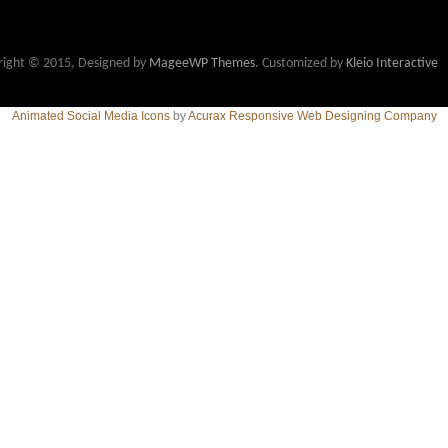
right © 2015, Designed by
MageeWP Themes
. Customized by
Kleio Interactive
Animated Social Media Icons
by
Acurax Responsive Web Designing Company