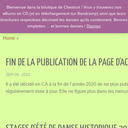
Bienvenue dans la boutique de Chestnut ! Vous y trouverez nos
English Country Dancing & Danses anciennes de l'époque des
albums en CD (et en téléchargement sur Bandcamp) ainsi que leurs
Stuarts …. et des romans de Jane Austen !
brochures respectives décrivant les danses qu'ils contiennent. Bonnes
emplettes ... et bonnes danses !
Dismiss
Home
»
FIN DE LA PUBLICATION DE LA PAGE D’A
SEP 09, 2021
Il a été décidé en CA à la fin de l’année 2020 de ne plus publ
régulièrement mise à jour. Elle ne figure plus dans les menus