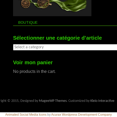
BOUTIQUE
Sélectionner une catégorie d’article
Voir mon panier
No products in the cart.
right © 2015, Designed by
MageeWP Themes
. Customized by
Kleio Interactive
Animated Social Media Icons
by
Acurax Wordpress Development Company