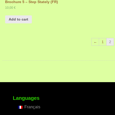
Brochure 5 – Step Stately (FR)
10,00
€
Add to cart
←
1
2
Languages
Français