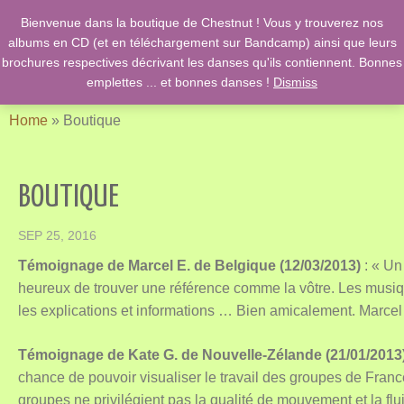
Bienvenue dans la boutique de Chestnut ! Vous y trouverez nos
English Country Dancing & Danses anciennes de l'époque des
albums en CD (et en téléchargement sur Bandcamp) ainsi que leurs
Stuarts …. et des romans de Jane Austen !
brochures respectives décrivant les danses qu'ils contiennent. Bonnes
emplettes ... et bonnes danses !
Dismiss
Home
»
Boutique
BOUTIQUE
SEP 25, 2016
Témoignage de Marcel E. de Belgique (12/03/2013)
: « Un 
heureux de trouver une référence comme la vôtre. Les musiq
les explications et informations … Bien amicalement. Marcel
Témoignage de Kate G. de Nouvelle-Zélande (21/01/2013
chance de pouvoir visualiser le travail des groupes de Fra
groupes ne privilégient pas la qualité de mouvement et la flu