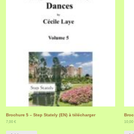
Brochure 5 – Step Stately (EN) à télécharger
Broc
7,00
€
10,0