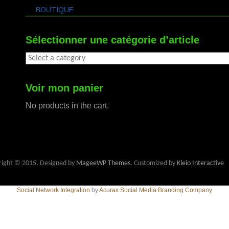
BOUTIQUE
Sélectionner une catégorie d’article
Voir mon panier
No products in the cart.
right © 2015, Designed by
MageeWP Themes
. Customized by
Kleio Interactive
Social Network Integration
by
Acurax Social Media Branding Company