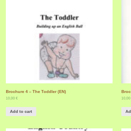
Brochure 4 – The Toddler (EN)
Broc
10,00
€
10,0
Add to cart
Ad