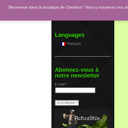
Bienvenue dans la boutique de Chestnut ! Vous y trouverez nos a
Engl
Languages
Français
Abonnez-vous à
notre newsletter
E-mail
*