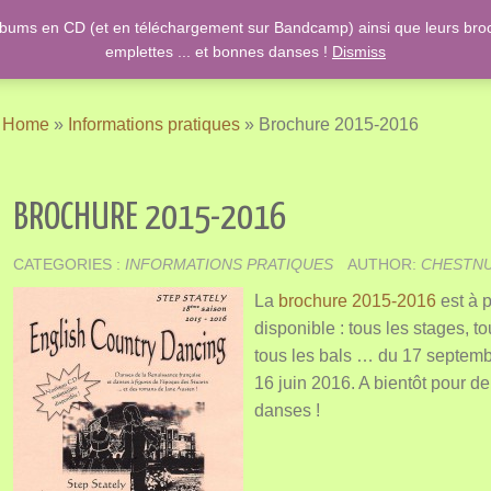
lbums en CD (et en téléchargement sur Bandcamp) ainsi que leurs broch
ish Country Dancing & Danses anciennes de l'époque des Stuarts ….
emplettes ... et bonnes danses !
Dismiss
Home
»
Informations pratiques
»
Brochure 2015-2016
BROCHURE 2015-2016
CATEGORIES :
INFORMATIONS PRATIQUES
AUTHOR:
CHESTN
La
brochure 2015-2016
est à 
disponible : tous les stages, to
tous les bals … du 17 septem
16 juin 2016. A bientôt pour de
danses !