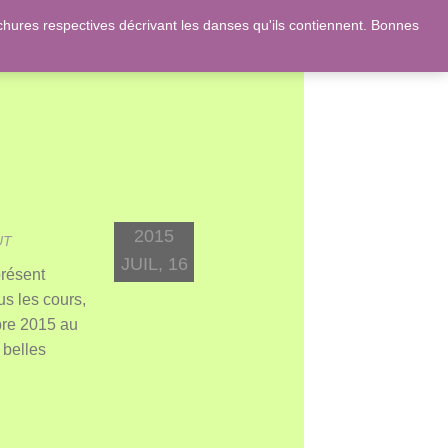
ures respectives décrivant les danses qu'ils contiennent. Bonnes
 et des romans de Jane Austen !
2015
UT
JUIL, 16
présent
us les cours,
bre 2015 au
 belles