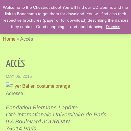
Welcome to the Chestnut shop! You will find our CD albums and the
English Country Dancing & Danses anciennes de l'époque des
link to Bandcamp to get them for download. You will find also their
Stuarts …. et des romans de Jane Austen !
respective brochures (paper or for download) describing the dances
they contain. Good shopping ... and good dancing!
Dismiss
Home
»
Accès
ACCÈS
MAY 05, 2015
Adresse :
Fondation Biermans-Lapôtre
Cité Internationale Universitaire de Paris
9 A Boulevard JOURDAN
75014 Paris