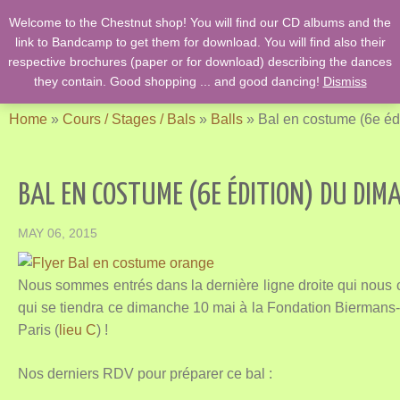
Welcome to the Chestnut shop! You will find our CD albums and the
English Country Dancing & Danses anciennes de l'époque des
link to Bandcamp to get them for download. You will find also their
Stuarts …. et des romans de Jane Austen !
respective brochures (paper or for download) describing the dances
they contain. Good shopping ... and good dancing!
Dismiss
Home
»
Cours / Stages / Bals
»
Balls
»
Bal en costume (6e éd
BAL EN COSTUME (6E ÉDITION) DU DIM
MAY 06, 2015
Nous sommes entrés dans la dernière ligne droite qui nous c
qui se tiendra ce dimanche 10 mai à la Fondation Biermans-La
Paris (
lieu C
) !
Nos derniers RDV pour préparer ce bal :