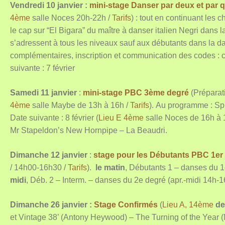
Vendredi 10 janvier :
mini-stage Danser par deux et par 
4ème
salle Noces 20h-22h /
Tarifs
) :
tout en continuant les
le cap sur “El Bigara” du maître à danser italien Negri dans
s’adressent à tous les niveaux sauf aux débutants dans la 
complémentaires, inscription et communication des codes : 
suivante : 7 février
Samedi 11 janvier
:
mini-stage PBC 3ème degré
(Préparat
4ème
salle Maybe de 13h à 16h /
Tarifs
). Au programme : Sp
Date suivante : 8 février (
Lieu E 4ème
salle Noces de 16h à 
Mr Stapeldon’s New Hornpipe – La Beaudri.
Dimanche 12 janvier
:
stage pour les Débutants PBC 1er
/ 14h00-16h30 /
Tarifs
).
le matin
, Débutants 1 – danses du 
midi
, Déb. 2 – Interm. – danses du 2e degré (apr.-midi 14h-16
Dimanche 26 janvier :
Stage Confirmés
(
Lieu A, 14ème
de
et Vintage 38’ (Antony Heywood) – The Turning of the Year