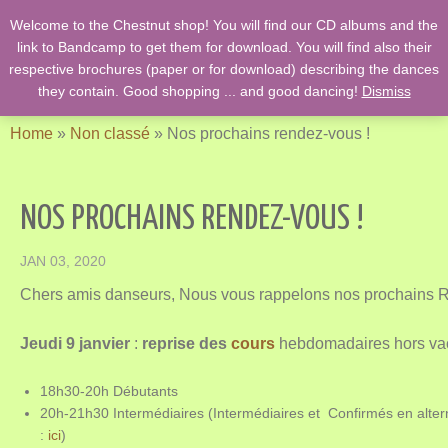
Welcome to the Chestnut shop! You will find our CD albums and the
English Country Dancing & Danses anciennes de l'époque des
link to Bandcamp to get them for download. You will find also their
Stuarts …. et des romans de Jane Austen !
respective brochures (paper or for download) describing the dances
they contain. Good shopping ... and good dancing!
Dismiss
Home
»
Non classé
»
Nos prochains rendez-vous !
NOS PROCHAINS RENDEZ-VOUS !
JAN 03, 2020
Chers amis danseurs, Nous vous rappelons nos prochains 
Jeudi 9 janvier
:
reprise des
cours
hebdomadaires hors vac
18h30-20h Débutants
20h-21h30 Intermédiaires (Intermédiaires et Confirmés en altern
:
ici
)