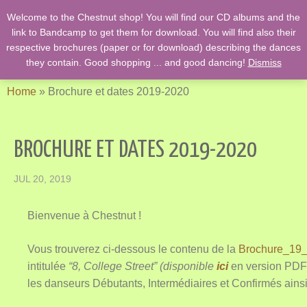
Welcome to the Chestnut shop! You will find our CD albums and the
English Country Dancing & Danses anciennes de l'époque des
link to Bandcamp to get them for download. You will find also their
Stuarts …. et des romans de Jane Austen !
respective brochures (paper or for download) describing the dances
they contain. Good shopping ... and good dancing!
Dismiss
Home
»
Brochure et dates 2019-2020
BROCHURE ET DATES 2019-2020
JUL 20, 2019
Bienvenue à Chestnut !
Vous trouverez ci-dessous le contenu de la
Brochure_19_2
intitulée
“8, College Street” (disponible
ici
en version PDF
les danseurs Débutants, Intermédiaires et Confirmés ains