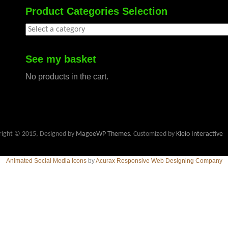
Product Categories Selection
See my basket
No products in the cart.
right © 2015, Designed by
MageeWP Themes
. Customized by
Kleio Interactive
Animated Social Media Icons
by
Acurax Responsive Web Designing Company