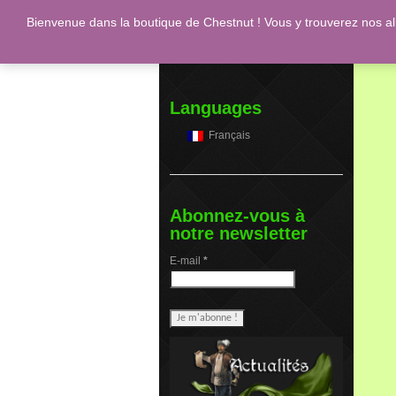
Bienvenue dans la boutique de Chestnut ! Vous y trouverez nos a
Engl
Languages
Français
Abonnez-vous à
notre newsletter
E-mail
*