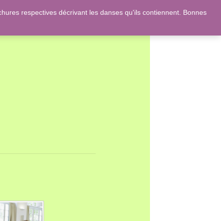
ures respectives décrivant les danses qu'ils contiennent. Bonnes
 et des romans de Jane Austen !