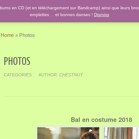
lbums en CD (et en téléchargement sur Bandcamp) ainsi que leurs broch
ish Country Dancing & Danses anciennes de l'époque des Stuarts ….
emplettes ... et bonnes danses !
Dismiss
Home
»
Photos
PHOTOS
CATEGORIES :
AUTHOR:
CHESTNUT
Bal en costume 2018