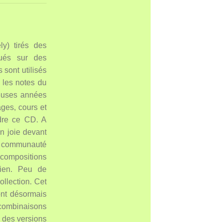
y) tirés des
oués sur des
 sont utilisés
 les notes du
reuses années
ges, cours et
ndre ce CD. A
n joie devant
 la communauté
 compositions
cien. Peu de
llection. Cet
ont désormais
 combinaisons
s des versions