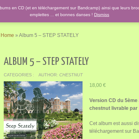
lbums en CD (et en téléchargement sur Bandcamp) ainsi que leurs broch
ish Country Dancing & Danses anciennes de l'époque des Stuarts ….
emplettes ... et bonnes danses !
Dismiss
Home
»
Album 5 – STEP STATELY
ALBUM 5 – STEP STATELY
CATEGORIES :
AUTHOR:
CHESTNUT
18,00
€
Version CD du 5ème
chestnut livrable par
Cet album est aussi di
téléchargement sur B