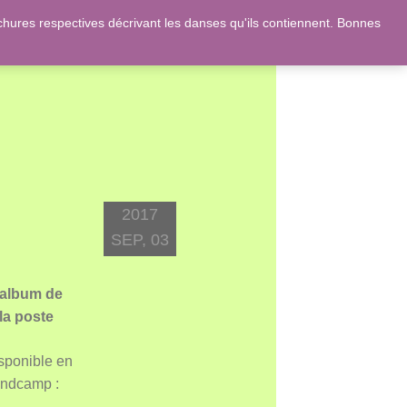
ures respectives décrivant les danses qu'ils contiennent. Bonnes
 et des romans de Jane Austen !
2017
SEP, 03
 album de
 la poste
sponible en
andcamp :