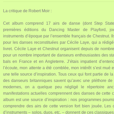
La critique de Robert Moir :
Cet album comprend 17 airs de danse (dont Step Statel
premières éditions du Dancing Master de Playford, j
instruments d’époque par l’ensemble français de Chestnut. Ils
pour les danses reconstituées par Cécile Laye, qui a rédigé
livret. Cécile Laye et Chestnut organisent depuis de nomb
pour un nombre important de danseurs enthousiastes des sta
bals en France et en Angleterre. J’étais impatient d’ente
l’écoute, mon attente a été comblée, mon intérêt s’est mué e
une telle source d’inspiration. Tous ceux qui font partie de
des danseurs britanniques savent qu’avec une pléthore de
modernes, on a quelque peu négligé le répertoire an
manifestations actuelles comprennent des danses de cette co
album est une source d’inspiration : nos programmes pourr
comprendre des airs de cette version fort bien jouée. Les
d’instruments – solos, duos, etc. – donnent de ces classique