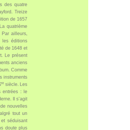
és des quatre
yford. Treize
dition de 1657
La quatrième
Par ailleurs,
 les éditions
té de 1648 et
t. Le présent
uments anciens
 album. Comme
es instruments
e
17
siècle. Les
 entrées : le
erne. Il s’agit
 de nouvelles
algré tout un
 et séduisant
ans doute plus