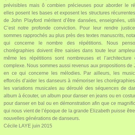
prévisibles mais ô combien précieuses pour aborder le ré
elles posent les bases et exposent les structures récurrente
de John Playford méritent d’être dansées, enseignées, util
C’est notre profonde conviction. Pour leur rendre justi
sommes rapprochés au plus près des textes manuscrits, no
qui concerne le nombre des répétitions. Nous pens
chorégraphies doivent être saisies dans toute leur ample
même les répétitions sont nombreuses et l’architecture
complexe. Nous sommes aussi revenus aux propositions de 
en ce qui concerne les mélodies. Par ailleurs, les musi
efforcés d’aider les danseurs à mémoriser les chorégraphies 
les variations musicales au déroulé des séquences de da
album à écouter, un album pour danser en jeans ou en cost
pour danser en bal ou en démonstration afin que ce magnifiq
qui nous vient de l’époque de la grande Elizabeth puisse êtr
nouvelles générations de danseurs.
Cécile LAYE juin 2015