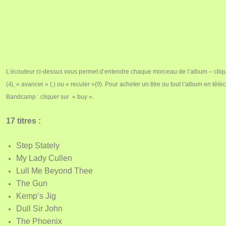
L’écouteur ci-dessus vous permet d’entendre chaque morceau de l’album – cliqu
(
4
),
« avancer » (
:
)
ou « reculer »(
9
). Pour
acheter un titre ou tout l’album en tél
Bandcamp : cliquer sur « buy ».
17 titres :
Step Stately
My Lady Cullen
Lull Me Beyond Thee
The Gun
Kemp’s Jig
Dull Sir John
The Phoenix