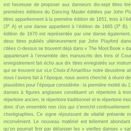
est heureuse de proposer aux danseurs dix-sept titres tir
premières éditions du Dancing Master éditées par John Pla
titres appartiennent à la première édition de 1651, trois à l’é
e
e
(3
A) et une danse appartient à l’édition de 1665 (3
B). 
édition de 1670 est représentée par une danse également. 
deux titres publiés ultérieurement par John Playford dans
citées ci-dessus se trouvent déjà dans « The Moot Book » da
appartenant à l’ensemble des manuscrits des Inns of Cour
enregistrement fait écho aux dix titres enregistrés sur instr
qui se trouvent sur «Le Choix d’Amarillis» notre deuxième
nous l’avions fait à l’époque, nous avons cherché à réunir d
plausibles pour l’époque considérée : la première moitié du 
danses à figures anglaises constituent un répertoire à trois
répertoire ancien, le répertoire traditionnel et le répertoire mod
donc d’un ensemble non clos qui s’enrichit continuellement
chorégraphies. Ce signe réjouissant de vitalité présente m
inconvénient. Le nouveau matériel est tellement abondant
qu’on pourrait finir par délaisser les « vieilles danses » s