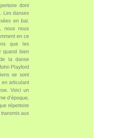
pertoire dont
s. Les danses
isées en bal.
ce, nous nous
tamment en ce
ons que les
ur quand bien
 de la danse
John Playford
ciens se sont
en articulant
nse. Voici un
ume d’époque,
ue répertoire
e transmis aux