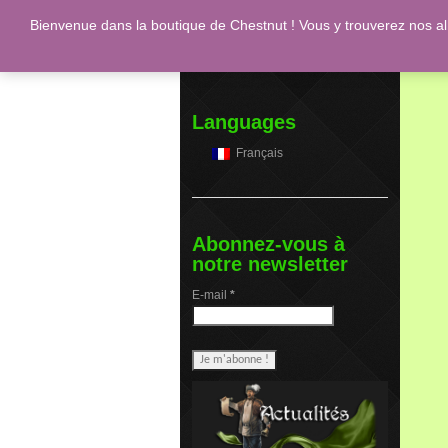
Bienvenue dans la boutique de Chestnut ! Vous y trouverez nos a
Engl
Languages
Français
Abonnez-vous à
notre newsletter
E-mail
*