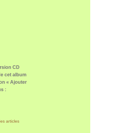
ersion CD
 de cet album
ton « Ajouter
s :
es articles