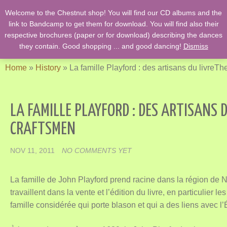
Welcome to the Chestnut shop! You will find our CD albums and the
English Country Dancing & Danses anciennes de l'époque des
link to Bandcamp to get them for download. You will find also their
Stuarts …. et des romans de Jane Austen !
respective brochures (paper or for download) describing the dances
they contain. Good shopping ... and good dancing!
Dismiss
Home
»
History
»
La famille Playford : des artisans du livre
The
LA FAMILLE PLAYFORD : DES ARTISANS 
CRAFTSMEN
NOV 11, 2011
NO COMMENTS YET
La famille de John Playford prend racine dans la région de No
travaillent dans la vente et l’édition du livre, en particulier l
famille considérée qui porte blason et qui a des liens avec l