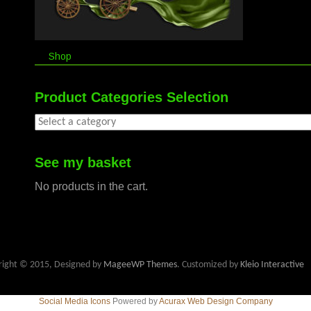
Shop
Product Categories Selection
See my basket
No products in the cart.
right © 2015, Designed by
MageeWP Themes
. Customized by
Kleio Interactive
Social Media Icons
Powered by
Acurax Web Design Company