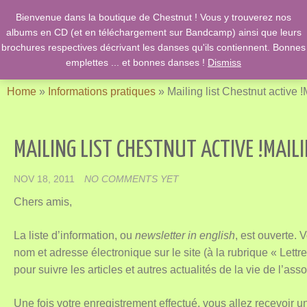
Bienvenue dans la boutique de Chestnut ! Vous y trouverez nos
English Country Dancing & Danses anciennes de l'époque des
albums en CD (et en téléchargement sur Bandcamp) ainsi que leurs
Stuarts …. et des romans de Jane Austen !
brochures respectives décrivant les danses qu'ils contiennent. Bonnes
emplettes ... et bonnes danses !
Dismiss
Home
»
Informations pratiques
»
Mailing list Chestnut active !
MAILING LIST CHESTNUT ACTIVE !
MAILI
NOV 18, 2011
NO COMMENTS YET
Chers amis,
La liste d’information, ou
newsletter in english
, est ouverte. 
nom et adresse électronique sur le site (à la rubrique « Lett
pour suivre les articles et autres actualités de la vie de l’asso
Une fois votre enregistrement effectué, vous allez recevoir u